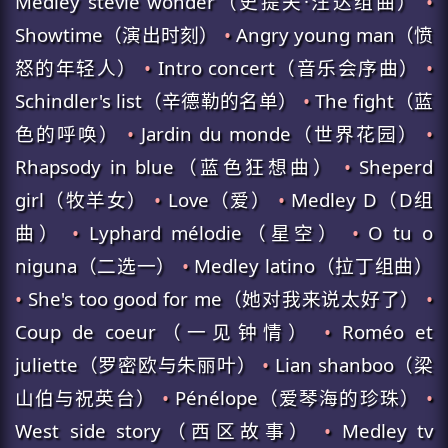
Medley stevie wonder（史提夫·汪达组曲）
•
Showtime（演出时刻）
•
Angry young man（愤
怒的年轻人）
•
Intro concert（音乐会序曲）
•
Schindler's list（辛德勒的名单）
•
The fight（蓝
色的呼唤）
•
Jardin du monde（世界花园）
•
Rhapsody in blue（蓝色狂想曲）
•
Sheperd
girl（牧羊女）
•
Love（爱）
•
Medley D（D组
曲）
•
Lyphard mélodie（星空）
•
O tu o
niguna（二选一）
•
Medley latino（拉丁组曲）
•
She's too good for me（她对我来说太好了）
•
Coup de coeur（一见钟情）
•
Roméo et
juliette（罗密欧与朱丽叶）
•
Lian shanboo（梁
山伯与祝英台）
•
Pénélope（爱琴海的珍珠）
•
West side story（西区故事）
•
Medley tv