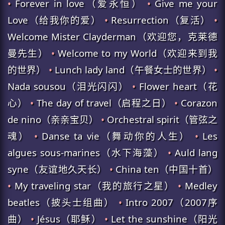
•
Forever in love（爱永恒）
•
Give me your
Love（给我你的爱）
•
Resurrection（复活）
•
Welcome Mister Clayderman（欢迎您，克莱德
曼先生）
•
Welcome to my World（欢迎来到我
的世界）
•
Lunch lady land（午餐女士的世界）
•
Nada sousou（泪光闪闪）
•
Flower heart（花
心）
•
The day of travel（启程之日）
•
Corazon
de nino（亲亲宝贝）
•
Orchestral spirit（管弦之
魂）
•
Danse ta vie（舞动你的人生）
•
Les
algues sous-marines（水下海藻）
•
Auld lang
syne（友谊地久天长）
•
China ten（中国十首）
•
My traveling star（我的旅行之星）
•
Medley
beatles（披头士组曲）
•
Intro 2007（2007序
曲）
•
Jésus（耶稣）
•
Let the sunshine（阳光