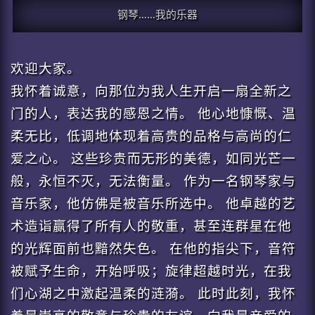
钢琴……我的乐器
欢迎大家。
我怀着诚意，向那位为我人生开启一扇全新之
门的人，表达我的感恩之情。 他心地慷慨、温
柔无比，低调地体现着高贵的品格与高尚的仁
爱之心。 这些珍贵而无形的美德，如同光芒一
般，永恒不灭，无法衡量。 作为一名钢琴家与
音乐家，他仿佛是被音乐所选中。 他卓越的艺
术造诣赢得了所有人的敬重，甚至连群星在他
的光辉面前也黯然失色。 在他的指尖下，音符
被赋予生命，开始呼吸；旋律超越时光，在我
们心湖之中激起温柔的涟漪。 此时此刻，我怀