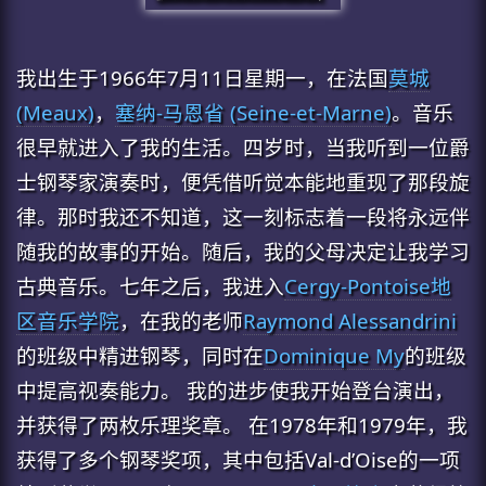
我出生于1966年7月11日星期一，在法国
莫城
(Meaux)
，
塞纳-马恩省 (Seine-et-Marne)
。音乐
很早就进入了我的生活。四岁时，当我听到一位爵
士钢琴家演奏时，便凭借听觉本能地重现了那段旋
律。那时我还不知道，这一刻标志着一段将永远伴
随我的故事的开始。随后，我的父母决定让我学习
古典音乐。七年之后，我进入
Cergy-Pontoise地
区音乐学院
，在我的老师
Raymond Alessandrini
的班级中精进钢琴，同时在
Dominique My
的班级
中提高视奏能力。 我的进步使我开始登台演出，
并获得了两枚乐理奖章。 在1978年和1979年，我
获得了多个钢琴奖项，其中包括Val-d’Oise的一项