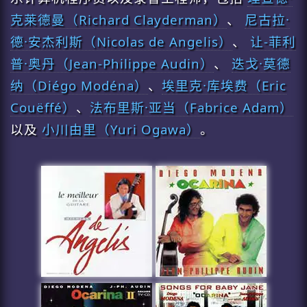
克莱德曼（Richard Clayderman）
、
尼古拉·
德·安杰利斯（Nicolas de Angelis）
、
让-菲利
普·奥丹（Jean-Philippe Audin）
、
迭戈·莫德
纳（Diégo Modéna）
、
埃里克·库埃费（Eric
Couëffé）
、
法布里斯·亚当（Fabrice Adam）
以及
小川由里（Yuri Ogawa）
。